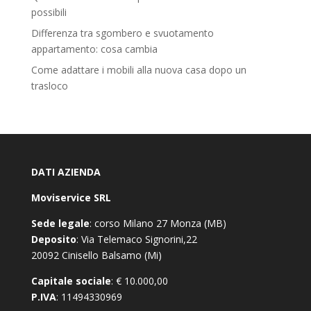
possibili
Differenza tra sgombero e svuotamento
appartamento: cosa cambia
Come adattare i mobili alla nuova casa dopo un
trasloco
DATI AZIENDA
Moviservice SRL
Sede legale
: corso Milano 27 Monza (MB)
Deposito
: Via Telemaco Signorini,22
20092 Cinisello Balsamo (Mi)
Capitale sociale
: € 10.000,00
P.IVA
: 11494330969