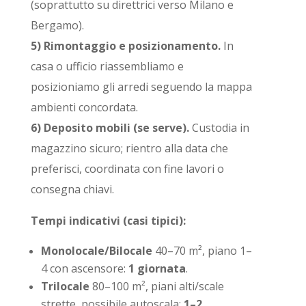
(soprattutto su direttrici verso Milano e
Bergamo).
5) Rimontaggio e posizionamento.
In
casa o ufficio riassembliamo e
posizioniamo gli arredi seguendo la mappa
ambienti concordata.
6) Deposito mobili (se serve).
Custodia in
magazzino sicuro; rientro alla data che
preferisci, coordinata con fine lavori o
consegna chiavi.
Tempi indicativi (casi tipici):
Monolocale/Bilocale
40–70 m², piano 1–
4 con ascensore:
1 giornata
.
Trilocale
80–100 m², piani alti/scale
strette, possibile autoscala:
1–2