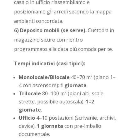
casa o in ufficio riassembliamo e
posizioniamo gli arredi secondo la mappa
ambienti concordata.
6) Deposito mobili (se serve).
Custodia in
magazzino sicuro con rientro
programmato alla data più comoda per te.
Tempi indicativi (casi tipici):
Monolocale/Bilocale
40–70 m² (piano 1–
4 con ascensore):
1 giornata
.
Trilocale
80–100 m² (piani alti, scale
strette, possibile autoscala):
1–2
giornate
.
Ufficio
4–10 postazioni (scrivanie, archivi,
device):
1 giornata
con pre-imballo
documentale.