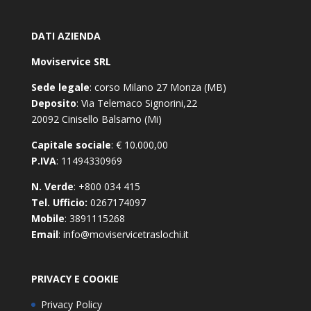
DATI AZIENDA
Moviservice SRL
Sede legale
: corso Milano 27 Monza (MB)
Deposito
: Via Telemaco Signorini,22
20092 Cinisello Balsamo (Mi)
Capitale sociale
: € 10.000,00
P.IVA
: 11494330969
N. Verde
: +800 034 415
Tel. Ufficio:
0267174097
Mobile
: 3891115268
Email
: info@moviservicetraslochi.it
PRIVACY E COOKIE
Privacy Policy