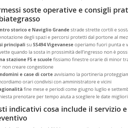
messi soste operative e consigli prat
biategrasso
ntro storico e Naviglio Grande
strade strette cortili e sos
enotazione degli spazi e percorsi protetti dal portone al me
si principali
su
SS494 Vigevanese
operiamo fuori punta e v
vette quando la sosta in prossimità dell’ingresso non è possi
na stazione FS e scuole
fissiamo finestre orarie di minor tr
r non creare congestione
ndomìni e case di corte
avvisiamo la portineria proteggiam
ncordiamo orari condivisi con amministratore e vicini
agionalità
fine mese e periodi come giugno luglio e settemb
chiesta prenotare per tempo aiuta a scegliere le date migliori
ti indicativi cosa include il servizio
eventivo