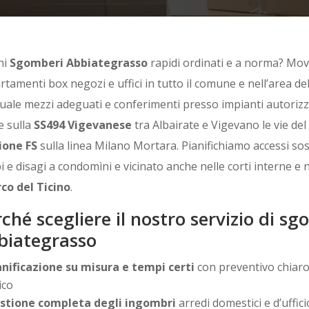
hi
Sgomberi Abbiategrasso
rapidi ordinati e a norma? Movi
tamenti box negozi e uffici in tutto il comune e nell’area de
uale mezzi adeguati e conferimenti presso impianti autorizza
e sulla
SS494 Vigevanese
tra Albairate e Vigevano le vie del
ione FS
sulla linea Milano Mortara. Pianifichiamo accessi sos
 e disagi a condomìni e vicinato anche nelle corti interne e n
co del Ticino
.
ché scegliere il nostro servizio di s
biategrasso
anificazione su misura e tempi certi
con preventivo chiaro 
ico
stione completa degli ingombri
arredi domestici e d’uffici