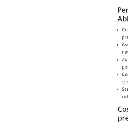
Per
Ab
Ce
pr
As
na
Zo
pe
Co
co
St
ri
Cos
pr