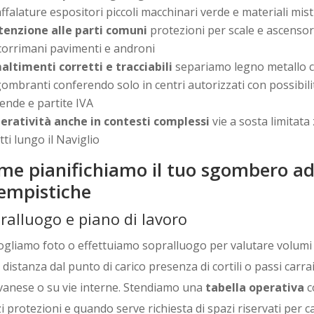
ffalature espositori piccoli macchinari verde e materiali mist
tenzione alle parti comuni
protezioni per scale e ascensori
 corrimani pavimenti e androni
altimenti corretti e tracciabili
separiamo legno metallo c
gombranti conferendo solo in centri autorizzati con possibili
iende e partite IVA
eratività anche in contesti complessi
vie a sosta limitata
tti lungo il Naviglio
me pianifichiamo il tuo sgombero ad
tempistiche
ralluogo e piano di lavoro
ogliamo foto o effettuiamo sopralluogo per valutare volumi
 distanza dal punto di carico presenza di cortili o passi carrai 
vanese o su vie interne. Stendiamo una
tabella operativa
c
 protezioni e quando serve richiesta di spazi riservati per ca