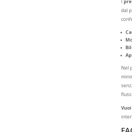
I
pre
dal p
conf
Ca
Mo
Bi
Ap
Nel 
mini
senz
fluss
Vuoi
inter
FA