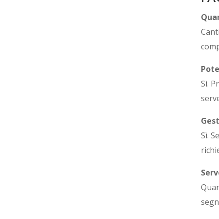
Quan
Cant
comp
Pote
Sì. 
serv
Gest
Sì. S
rich
Serv
Quan
segna