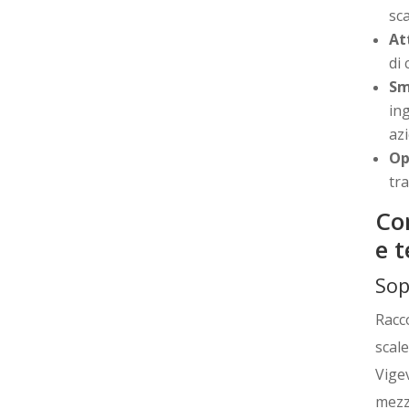
sca
At
di
Sm
in
az
Op
tra
Co
e 
Sop
Racc
scale
Vige
mezzi