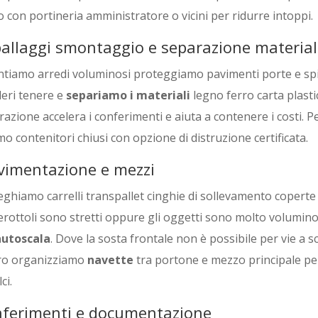
o con portineria amministratore o vicini per ridurre intoppi.
allaggi smontaggio e separazione material
tiamo arredi voluminosi proteggiamo pavimenti porte e spig
deri tenere e
separiamo i materiali
legno ferro carta plast
azione accelera i conferimenti e aiuta a contenere i costi. Pe
o contenitori chiusi con opzione di distruzione certificata.
imentazione e mezzi
eghiamo carrelli transpallet cinghie di sollevamento coperte 
erottoli sono stretti oppure gli oggetti sono molto volumino
autoscala
. Dove la sosta frontale non è possibile per vie a 
ro organizziamo
navette
tra portone e mezzo principale per
ci.
ferimenti e documentazione