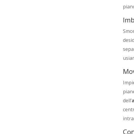
pian
Imb
Smon
desi
separ
usiam
Mov
Impi
pian
dell’
cent
intral
Con