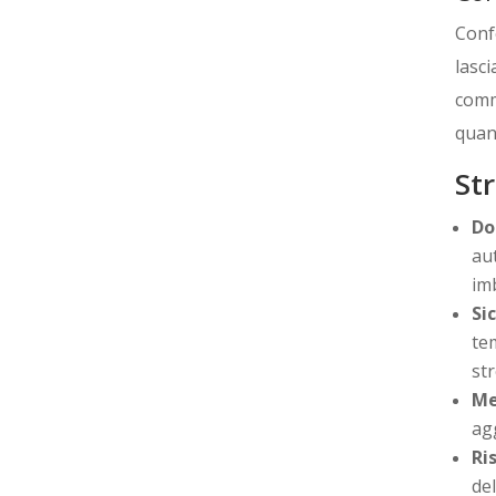
Confe
lasc
comme
quant
St
Do
aut
imb
Si
tem
str
Me
ag
Ri
de