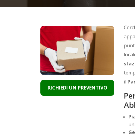
Cerc
appar
punt
local
staz
tempi
il
Par
RICHIEDI UN PREVENTIVO
Per
Ab
Pi
un
Ge