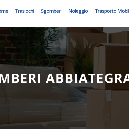
ome
Traslochi
Sgomberi
Noleggio
Trasporto Mobil
MBERI ABBIATEGR