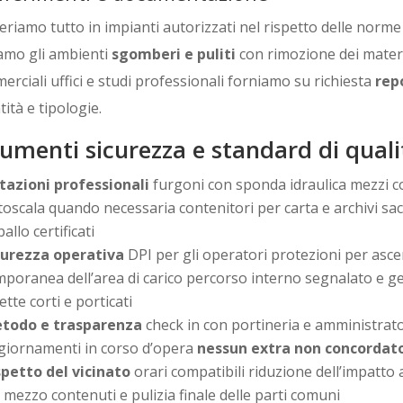
riamo tutto in impianti autorizzati nel rispetto delle norme 
iamo gli ambienti
sgomberi e puliti
con rimozione dei materia
rciali uffici e studi professionali forniamo su richiesta
rep
ità e tipologie.
rumenti sicurezza e standard di quali
tazioni professionali
furgoni con sponda idraulica mezzi c
oscala quando necessaria contenitori per carta e archivi sacc
allo certificati
curezza operativa
DPI per gli operatori protezioni per asce
poranea dell’area di carico percorso interno segnalato e gesti
ette corti e porticati
todo e trasparenza
check in con portineria e amministrat
giornamenti in corso d’opera
nessun extra non concordat
spetto del vicinato
orari compatibili riduzione dell’impatto
l mezzo contenuti e pulizia finale delle parti comuni