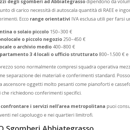
zzi degli sgomberi ad Abbiategrasso
dipendono da volum
unto di carico necessità di autoscala quantità di RAEE e ingo
erimenti. Ecco
range orientativi
IVA esclusa utili per farsi u
ntina o solaio piccolo
150–300 €
nolocale o piccolo negozio
250–450 €
locale o archivio medio
400–800 €
partamento 3 4 locali o ufficio strutturato
800–1.500 € e 
prezzo sono normalmente compresi squadra operativa mezz
me separazione dei materiali e conferimenti standard. Poss
a ascensore oggetti molto pesanti come pianoforti e cassefo
i che richiedono conferimenti specifici.
 confrontare i servizi nell’area metropolitana
puoi consu
venti nel capoluogo e nei quartieri limitrofi.
Q Sgomberi Abbiategrasso