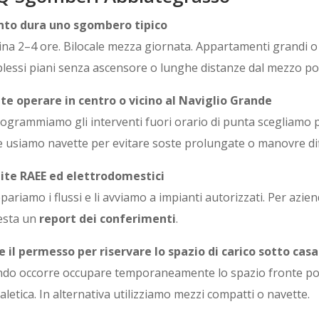
to dura uno sgombero tipico
ina 2–4 ore. Bilocale mezza giornata. Appartamenti grandi o u
lessi piani senza ascensore o lunghe distanze dal mezzo po
te operare in centro o vicino al Naviglio Grande
Programmiamo gli interventi fuori orario di punta scegliamo 
e usiamo navette per evitare soste prolungate o manovre diffi
ite RAEE ed elettrodomestici
epariamo i flussi e li avviamo a impianti autorizzati. Per azi
iesta un
report dei conferimenti
.
e il permesso per riservare lo spazio di carico sotto casa
do occorre occupare temporaneamente lo spazio fronte port
letica. In alternativa utilizziamo mezzi compatti o navette.