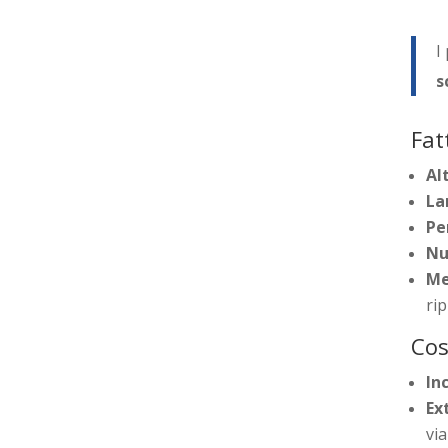
I
s
Fat
Al
La
Pe
Nu
Me
ri
Cos
In
Ex
via