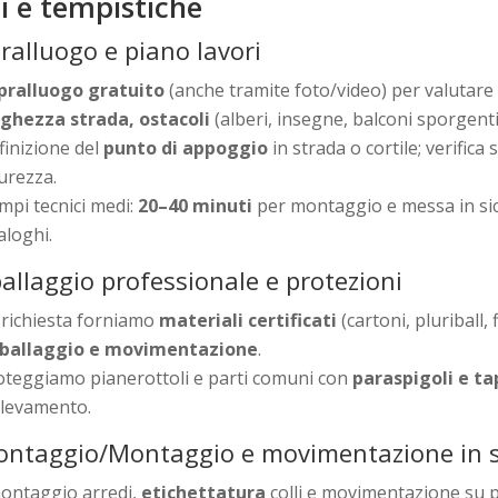
i e tempistiche
ralluogo e piano lavori
pralluogo gratuito
(anche tramite foto/video) per valutar
rghezza strada, ostacoli
(alberi, insegne, balconi sporgenti
finizione del
punto di appoggio
in strada o cortile; verifica 
curezza.
mpi tecnici medi:
20–40 minuti
per montaggio e messa in si
aloghi.
allaggio professionale e protezioni
 richiesta forniamo
materiali certificati
(cartoni, pluriball,
ballaggio e movimentazione
.
oteggiamo pianerottoli e parti comuni con
paraspigoli e ta
llevamento.
ntaggio/Montaggio e movimentazione in s
ontaggio arredi,
etichettatura
colli e movimentazione su p