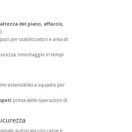
e
altezza del piano, affaccio,
).
spazi per stabilizzatori e area di
curezza; smontaggio in tempi
 film estensibile) e squadre per
ppeti
prima delle operazioni di
icurezza
ianale autoscala con casse e