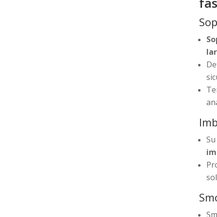
fas
Sop
So
la
De
si
Te
an
Imb
Su
im
Pr
so
Smo
Sm