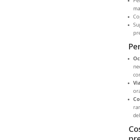
Pe
ma
Co
Su
pr
Per
Oc
ne
co
Vi
ora
Co
ra
del
Cos
pr