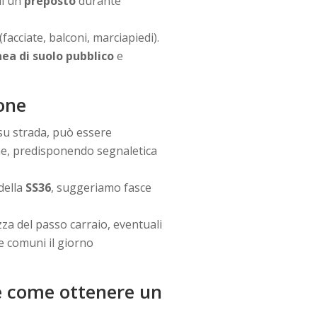
di un
preposto
durante
(facciate, balconi, marciapiedi).
a di suolo pubblico
e
sone
 su strada, può essere
he, predisponendo segnaletica
 della
SS36
, suggeriamo fasce
zza del passo carraio, eventuali
ee comuni il giorno
o e come ottenere un