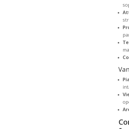
so
At
str
Pr
pa
Te
ma
Co
Van
Pi
int
Vi
op
Ar
Co