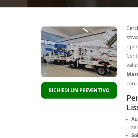
Cerch
stra
oper
Cent
valu
Matt
con 
RICHIEDI UN PREVENTIVO
Per
Li
Au
sen
So