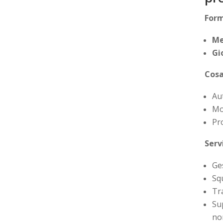
Form
Me
Gi
Cosa
Au
Mo
Pro
Serv
Ge
Sq
Tr
Su
non