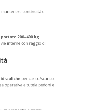
r mantenere continuità e
n
portate 200–400 kg
.
 e vie interne con raggio di
ità
idrauliche
per carico/scarico.
rea operativa e tutela pedoni e