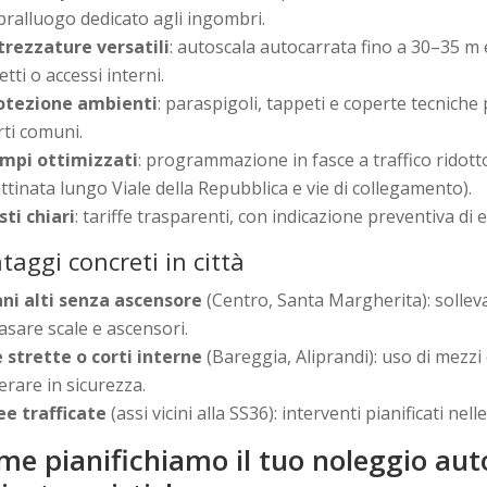
pralluogo dedicato agli ingombri.
trezzature versatili
: autoscala autocarrata fino a 30–35 m
etti o accessi interni.
otezione ambienti
: paraspigoli, tappeti e coperte tecniche p
rti comuni.
mpi ottimizzati
: programmazione in fasce a traffico ridott
ttinata lungo Viale della Repubblica e vie di collegamento).
sti chiari
: tariffe trasparenti, con indicazione preventiva di
taggi concreti in città
ani alti senza ascensore
(Centro, Santa Margherita): sollev
asare scale e ascensori.
e strette o corti interne
(Bareggia, Aliprandi): uso di mezz
erare in sicurezza.
ee trafficate
(assi vicini alla SS36): interventi pianificati nel
me pianifichiamo il tuo noleggio auto