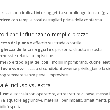
 prezzi sono
indicativi
e soggetti a sopralluogo tecnico (grat
critto
con tempi e costi dettagliati prima della conferma.
tori che influenzano tempi e prezzo
tezza del piano
e affaccio su strada o cortile.
rghezza della carreggiata
e presenza di auto in sosta.
rmessi
e relative tempistiche.
mero e tipologia dei colli
(mobili ingombranti, cucine, elet
teo e vento
: in caso di condizioni avverse privilegiamo la 
programmare senza penali impreviste.
a è incluso vs. extra
cluso
: autoscala con operatore, attrezzature di base, messa i
tra
: squadre aggiuntive, materiali per imballo, smaltimenti, p
bilità speciali.