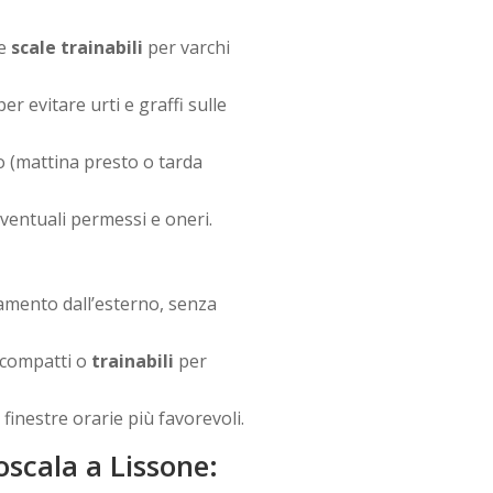
 e
scale trainabili
per varchi
er evitare urti e graffi sulle
o (mattina presto o tarda
 eventuali permessi e oneri.
amento dall’esterno, senza
i compatti o
trainabili
per
le finestre orarie più favorevoli.
scala a Lissone: