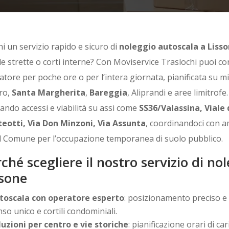
i un servizio rapido e sicuro di
noleggio autoscala a Liss
de strette o corti interne? Con Moviservice Traslochi puoi c
atore per poche ore o per l’intera giornata, pianificata su 
ro,
Santa Margherita
,
Bareggia
, Aliprandi e aree limitrof
tando accessi e viabilità su assi come
SS36/Valassina, Viale 
eotti, Via Don Minzoni, Via Assunta
, coordinandoci con a
il Comune per l’occupazione temporanea di suolo pubblico.
ché scegliere il nostro servizio di no
ssone
toscala con operatore esperto
: posizionamento preciso e
so unico e cortili condominiali.
luzioni per centro e vie storiche
: pianificazione orari di ca