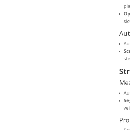
pia
Op
si
Aut
Au
Sc
ste
St
Mez
Au
Se
vei
Pro