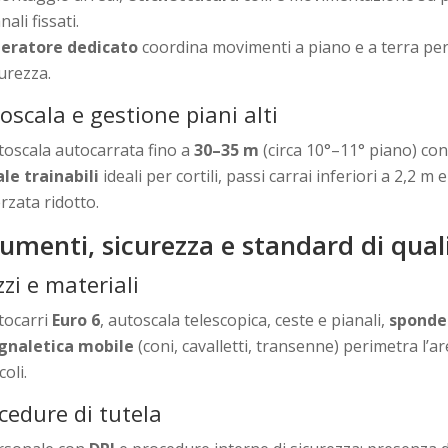
nali fissati.
eratore dedicato
coordina movimenti a piano e a terra pe
curezza.
oscala e gestione piani alti
toscala autocarrata fino a
30–35 m
(circa 10°–11° piano) co
ale trainabili
ideali per cortili, passi carrai inferiori a 2,2 m
rzata ridotto.
rumenti, sicurezza e standard di qual
zi e materiali
tocarri
Euro 6
, autoscala telescopica, ceste e pianali,
sponde 
gnaletica mobile
(coni, cavalletti, transenne) perimetra l’a
coli.
cedure di tutela