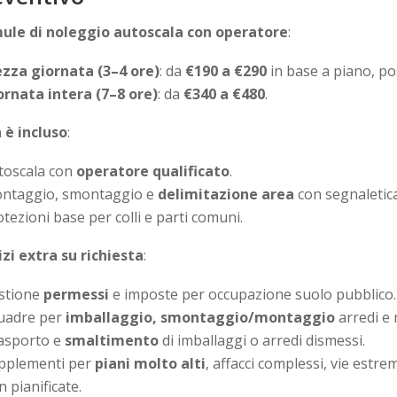
ule di noleggio autoscala con operatore
:
zza giornata (3–4 ore)
: da
€190 a €290
in base a piano, pos
ornata intera (7–8 ore)
: da
€340 a €480
.
 è incluso
:
toscala con
operatore qualificato
.
ntaggio, smontaggio e
delimitazione area
con segnaletic
tezioni base per colli e parti comuni.
izi extra su richiesta
:
stione
permessi
e imposte per occupazione suolo pubblico.
uadre per
imballaggio, smontaggio/montaggio
arredi e 
asporto e
smaltimento
di imballaggi o arredi dismessi.
pplementi per
piani molto alti
, affacci complessi, vie estr
 pianificate.