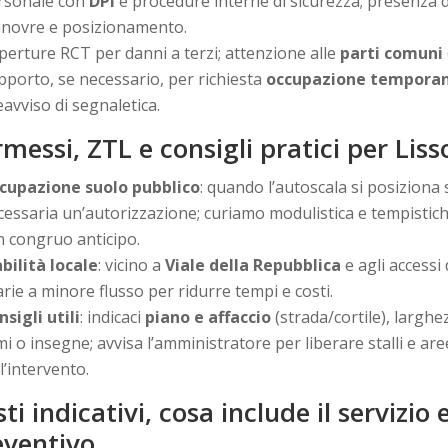
rsonale con
DPI
e procedure interne di sicurezza; presenza 
novre e posizionamento.
perture RCT per danni a terzi; attenzione alle
parti comuni
pporto, se necessario, per richiesta
occupazione temporane
eavviso di segnaletica.
messi, ZTL e consigli pratici per Lis
cupazione suolo pubblico
: quando l’autoscala si posiziona
cessaria un’autorizzazione; curiamo modulistica e tempistic
n congruo anticipo.
abilità locale
: vicino a
Viale della Repubblica
e agli accessi
rie a minore flusso per ridurre tempi e costi.
nsigli utili
: indicaci
piano e affaccio
(strada/cortile), larghe
mi o insegne; avvisa l’amministratore per liberare stalli e ar
l’intervento.
ti indicativi, cosa include il servizi
eventivo