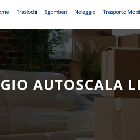
ome
Traslochi
Sgomberi
Noleggio
Trasporto Mobil
GIO AUTOSCALA L